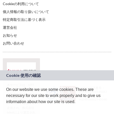
Cookieの利用について
個人情報の取り扱いについて
特定商取引法に基づく表示
運営会社
お知らせ
お問い合わせ
本サービスは、NTT
JASRAC許諾番号：
On our website we use some cookies. These are
ドコモグループの新
9024936001Y45037
規事業創出プログラ
necessary for our site to work properly and to give us
JASRAC許諾番号：
ム「docomo
9024936002Y45040
information about how our site is used.
STARTUP」を通じて
企画され、株式会社
teketにより運営され