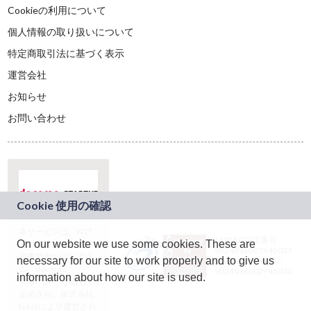
Cookieの利用について
個人情報の取り扱いについて
特定商取引法に基づく表示
運営会社
お知らせ
お問い合わせ
本サービスは、NTT
JASRAC許諾番号：
On our website we use some cookies. These are
ドコモグループの新
9024936001Y45037
規事業創出プログラ
necessary for our site to work properly and to give us
JASRAC許諾番号：
ム「docomo
9024936002Y45040
information about how our site is used.
STARTUP」を通じて
企画され、株式会社
teketにより運営され