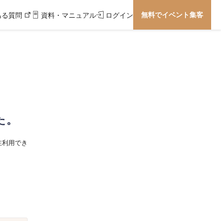
無料でイベント集客
ある質問
資料・マニュアル
ログイン
た。
在利用でき