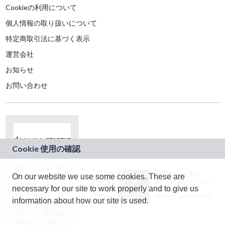
Cookieの利用について
個人情報の取り扱いについて
特定商取引法に基づく表示
運営会社
お知らせ
お問い合わせ
本サービスは、NTT
JASRAC許諾番号：
On our website we use some cookies. These are
ドコモグループの新
9024936001Y45037
規事業創出プログラ
necessary for our site to work properly and to give us
JASRAC許諾番号：
ム「docomo
9024936002Y45040
information about how our site is used.
STARTUP」を通じて
企画され、株式会社
teketにより運営され