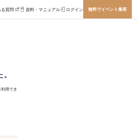
無料でイベント集客
ある質問
資料・マニュアル
ログイン
た。
在利用でき