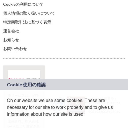
Cookieの利用について
個人情報の取り扱いについて
特定商取引法に基づく表示
運営会社
お知らせ
お問い合わせ
本サービスは、NTT
JASRAC許諾番号：
On our website we use some cookies. These are
ドコモグループの新
9024936001Y45037
規事業創出プログラ
necessary for our site to work properly and to give us
JASRAC許諾番号：
ム「docomo
9024936002Y45040
information about how our site is used.
STARTUP」を通じて
企画され、株式会社
teketにより運営され