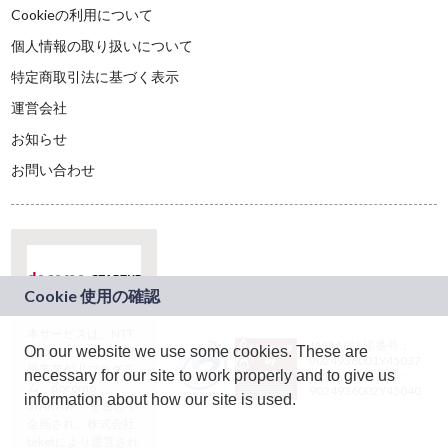
Cookieの利用について
個人情報の取り扱いについて
特定商取引法に基づく表示
運営会社
お知らせ
お問い合わせ
本サービスは、NTT
JASRAC許諾番号：
On our website we use some cookies. These are
ドコモグループの新
9024936001Y45037
規事業創出プログラ
necessary for our site to work properly and to give us
JASRAC許諾番号：
ム「docomo
9024936002Y45040
information about how our site is used.
STARTUP」を通じて
企画され、株式会社
teketにより運営され