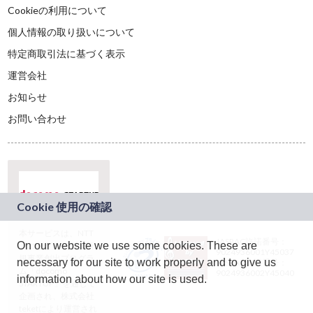
Cookieの利用について
個人情報の取り扱いについて
特定商取引法に基づく表示
運営会社
お知らせ
お問い合わせ
本サービスは、NTT
JASRAC許諾番号：
On our website we use some cookies. These are
ドコモグループの新
9024936001Y45037
規事業創出プログラ
necessary for our site to work properly and to give us
JASRAC許諾番号：
ム「docomo
9024936002Y45040
information about how our site is used.
STARTUP」を通じて
企画され、株式会社
teketにより運営され