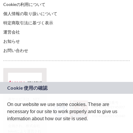
Cookieの利用について
個人情報の取り扱いについて
特定商取引法に基づく表示
運営会社
お知らせ
お問い合わせ
本サービスは、NTT
JASRAC許諾番号：
On our website we use some cookies. These are
ドコモグループの新
9024936001Y45037
規事業創出プログラ
necessary for our site to work properly and to give us
JASRAC許諾番号：
ム「docomo
9024936002Y45040
information about how our site is used.
STARTUP」を通じて
企画され、株式会社
teketにより運営され