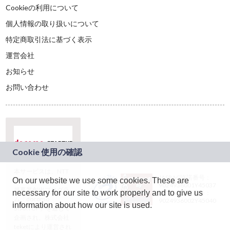
Cookieの利用について
個人情報の取り扱いについて
特定商取引法に基づく表示
運営会社
お知らせ
お問い合わせ
本サービスは、NTT
JASRAC許諾番号：
On our website we use some cookies. These are
ドコモグループの新
9024936001Y45037
規事業創出プログラ
necessary for our site to work properly and to give us
JASRAC許諾番号：
ム「docomo
9024936002Y45040
information about how our site is used.
STARTUP」を通じて
企画され、株式会社
teketにより運営され