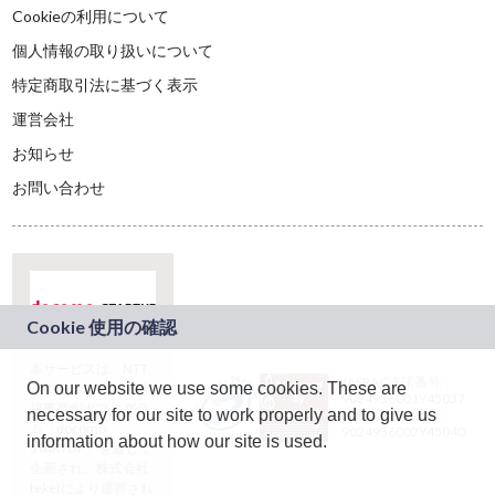
Cookieの利用について
個人情報の取り扱いについて
特定商取引法に基づく表示
運営会社
お知らせ
お問い合わせ
本サービスは、NTT
JASRAC許諾番号：
On our website we use some cookies. These are
ドコモグループの新
9024936001Y45037
規事業創出プログラ
necessary for our site to work properly and to give us
JASRAC許諾番号：
ム「docomo
9024936002Y45040
information about how our site is used.
STARTUP」を通じて
企画され、株式会社
teketにより運営され