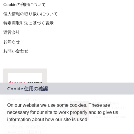
Cookieの利用について
個人情報の取り扱いについて
特定商取引法に基づく表示
運営会社
お知らせ
お問い合わせ
本サービスは、NTT
JASRAC許諾番号：
On our website we use some cookies. These are
ドコモグループの新
9024936001Y45037
規事業創出プログラ
necessary for our site to work properly and to give us
JASRAC許諾番号：
ム「docomo
9024936002Y45040
information about how our site is used.
STARTUP」を通じて
企画され、株式会社
teketにより運営され