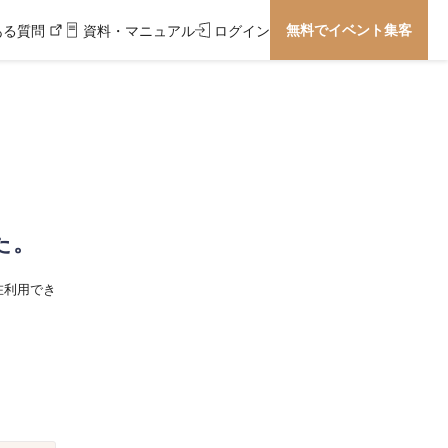
無料でイベント集客
ある質問
資料・マニュアル
ログイン
た。
在利用でき