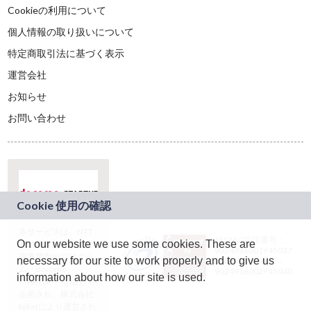
Cookieの利用について
個人情報の取り扱いについて
特定商取引法に基づく表示
運営会社
お知らせ
お問い合わせ
本サービスは、NTT
JASRAC許諾番号：
On our website we use some cookies. These are
ドコモグループの新
9024936001Y45037
規事業創出プログラ
necessary for our site to work properly and to give us
JASRAC許諾番号：
ム「docomo
9024936002Y45040
information about how our site is used.
STARTUP」を通じて
企画され、株式会社
teketにより運営され