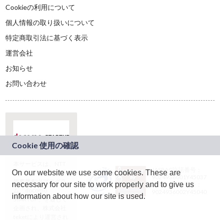
Cookieの利用について
個人情報の取り扱いについて
特定商取引法に基づく表示
運営会社
お知らせ
お問い合わせ
本サービスは、NTT
JASRAC許諾番号：
On our website we use some cookies. These are
ドコモグループの新
9024936001Y45037
規事業創出プログラ
necessary for our site to work properly and to give us
JASRAC許諾番号：
ム「docomo
9024936002Y45040
information about how our site is used.
STARTUP」を通じて
企画され、株式会社
teketにより運営され