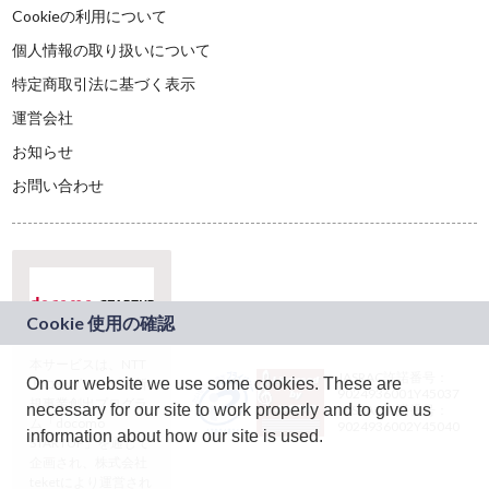
Cookieの利用について
個人情報の取り扱いについて
特定商取引法に基づく表示
運営会社
お知らせ
お問い合わせ
本サービスは、NTT
JASRAC許諾番号：
On our website we use some cookies. These are
ドコモグループの新
9024936001Y45037
規事業創出プログラ
necessary for our site to work properly and to give us
JASRAC許諾番号：
ム「docomo
9024936002Y45040
information about how our site is used.
STARTUP」を通じて
企画され、株式会社
teketにより運営され