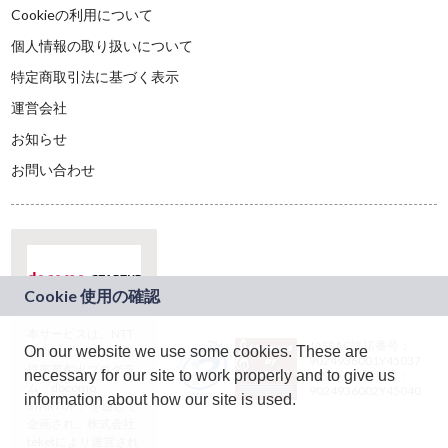
Cookieの利用について
個人情報の取り扱いについて
特定商取引法に基づく表示
運営会社
お知らせ
お問い合わせ
本サービスは、NTT
JASRAC許諾番号：
On our website we use some cookies. These are
ドコモグループの新
9024936001Y45037
規事業創出プログラ
necessary for our site to work properly and to give us
JASRAC許諾番号：
ム「docomo
9024936002Y45040
information about how our site is used.
STARTUP」を通じて
企画され、株式会社
teketにより運営され