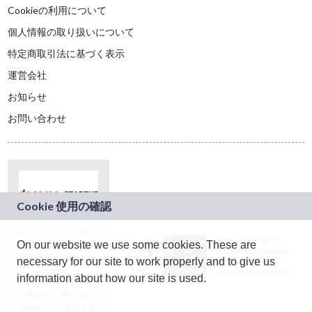
Cookieの利用について
個人情報の取り扱いについて
特定商取引法に基づく表示
運営会社
お知らせ
お問い合わせ
本サービスは、NTT
JASRAC許諾番号：
On our website we use some cookies. These are
ドコモグループの新
9024936001Y45037
規事業創出プログラ
necessary for our site to work properly and to give us
JASRAC許諾番号：
ム「docomo
9024936002Y45040
information about how our site is used.
STARTUP」を通じて
企画され、株式会社
teketにより運営され