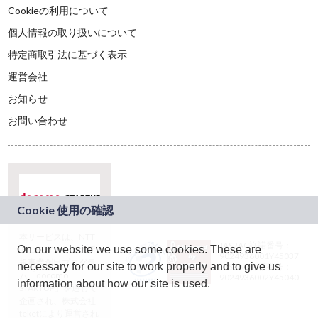
Cookieの利用について
個人情報の取り扱いについて
特定商取引法に基づく表示
運営会社
お知らせ
お問い合わせ
本サービスは、NTT
JASRAC許諾番号：
On our website we use some cookies. These are
ドコモグループの新
9024936001Y45037
規事業創出プログラ
necessary for our site to work properly and to give us
JASRAC許諾番号：
ム「docomo
9024936002Y45040
information about how our site is used.
STARTUP」を通じて
企画され、株式会社
teketにより運営され