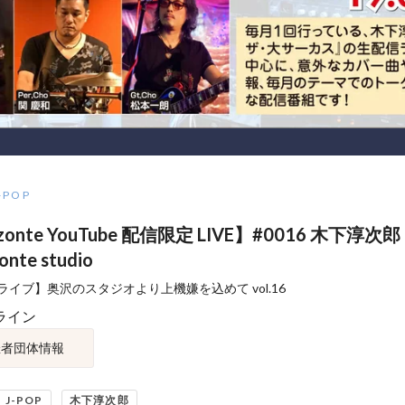
-POP
zonte YouTube 配信限定 LIVE】#0016 木下淳次郎 L
zonte studio
ライブ】奥沢のスタジオより上機嫌を込めて vol.16
ライン
催者団体情報
J-POP
木下淳次郎