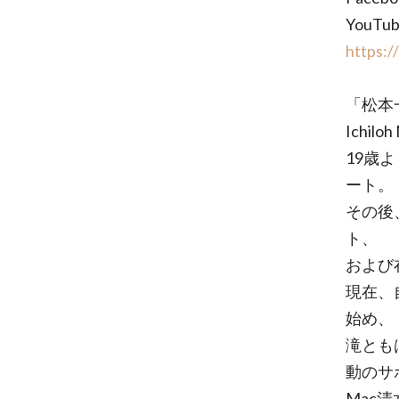
YouT
https:
「松本
Ichilo
19歳
ート。
その後
ト、
および
現在、自
始め、
滝ともはる
動のサ
Mac清