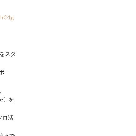
uhO1g
をスタ
ポー
。
te〕を
一ソロ活
〕等々で