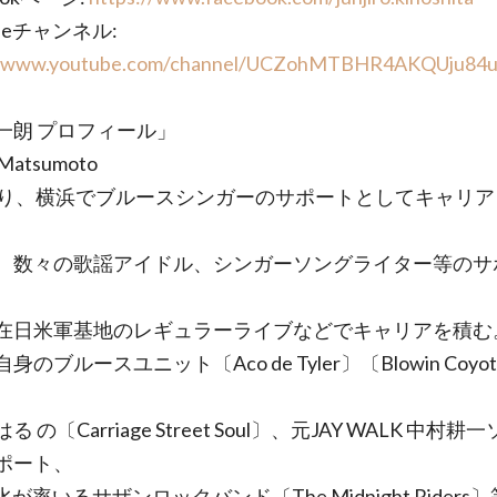
ubeチャンネル:
//www.youtube.com/channel/UCZohMTBHR4AKQUju84
一朗 プロフィール」
h Matsumoto
より、横浜でブルースシンガーのサポートとしてキャリア
、数々の歌謡アイドル、シンガーソングライター等のサ
在日米軍基地のレギュラーライブなどでキャリアを積む
身のブルースユニット〔Aco de Tyler〕〔Blowin Coyo
 の〔Carriage Street Soul〕、元JAY WALK 中村耕
ポート、
水が率いるサザンロックバンド〔The Midnight Riders