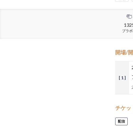
132
ブラボ
開場/
[ 1 ]
チケッ
配信