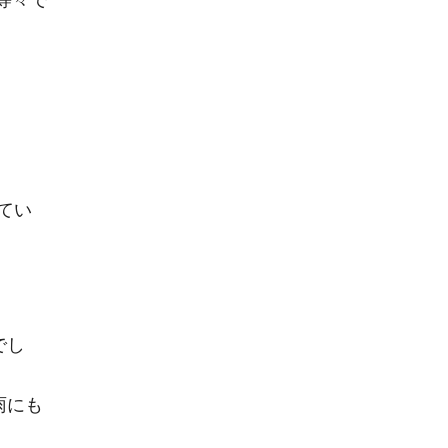
てい
でし
雨にも