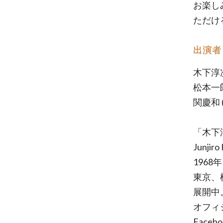
お楽し
ただけ
出演者
木下淳次郎
松本一朗 
関慶和 (P
「木下
Junjiro
196
東京、
展開中
オフィ
Faceb