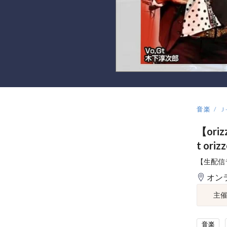
音楽
J
【oriz
t oriz
【生配信
オン
主
音楽