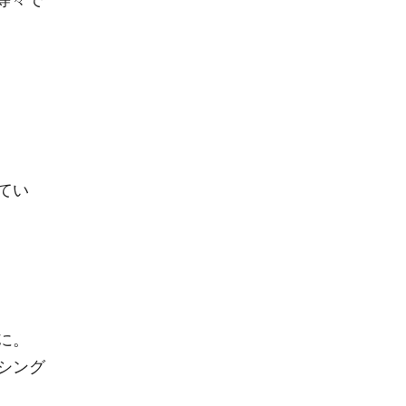
てい
に。
シング