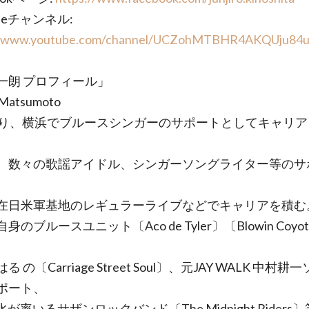
ubeチャンネル:
//www.youtube.com/channel/UCZohMTBHR4AKQUju84
一朗 プロフィール」
h Matsumoto
より、横浜でブルースシンガーのサポートとしてキャリア
、数々の歌謡アイドル、シンガーソングライター等のサ
在日米軍基地のレギュラーライブなどでキャリアを積む
身のブルースユニット〔Aco de Tyler〕〔Blowin Coyo
 の〔Carriage Street Soul〕、元JAY WALK 中村耕
ポート、
水が率いるサザンロックバンド〔The Midnight Riders