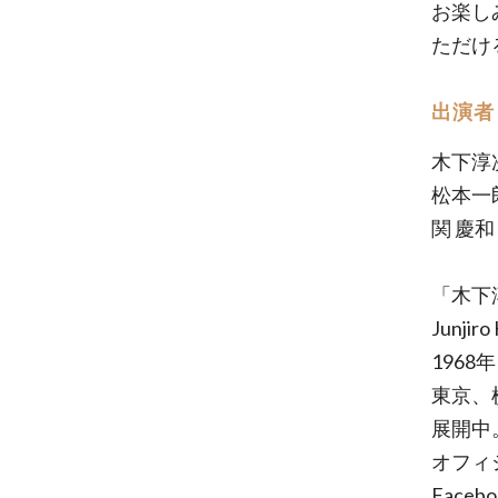
お楽し
ただけ
出演者
木下淳次郎
松本一郎 
関 慶和 (
「木下
Junjiro
196
東京、
展開中
オフィ
Faceb