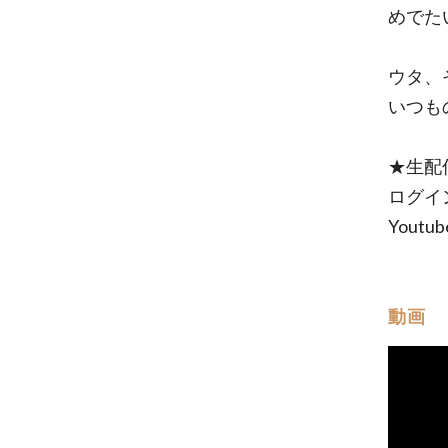
めでた
ウタ、
いつも
★生配
ログイ
Yout
動画