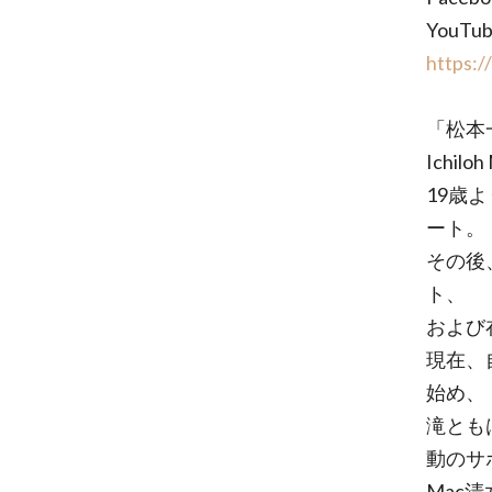
YouT
https:
「松本
Ichilo
19歳
ート。
その後
ト、
および
現在、自
始め、
滝ともはる
動のサ
Mac清