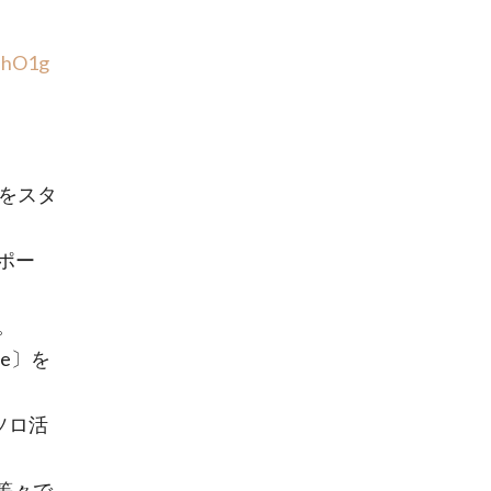
uhO1g
をスタ
ポー
。
te〕を
一ソロ活
〕等々で