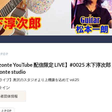
-POP
zonte YouTube 配信限定 LIVE】#0025 木下淳次郎 L
zonte studio
ライブ】奥沢のスタジオより上機嫌を込めて vol.25
ライン
催者団体情報
J-POP