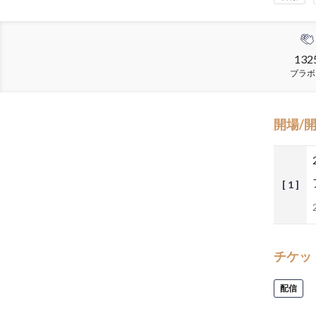
132
ブラボ
開場/
[ 1 ]
チケッ
配信