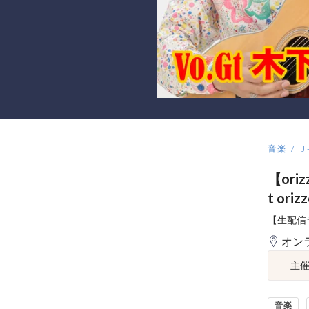
音楽
J
【oriz
t oriz
【生配信
オン
主
音楽