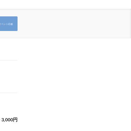
イベント応援
~
3,000
円