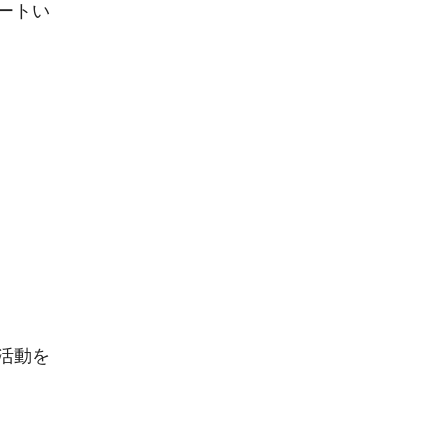
ートい
活動を