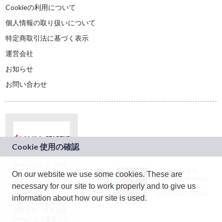
Cookieの利用について
個人情報の取り扱いについて
特定商取引法に基づく表示
運営会社
お知らせ
お問い合わせ
本サービスは、NTT
JASRAC許諾番号：
On our website we use some cookies. These are
ドコモグループの新
9024936001Y45037
規事業創出プログラ
necessary for our site to work properly and to give us
JASRAC許諾番号：
ム「docomo
9024936002Y45040
information about how our site is used.
STARTUP」を通じて
企画され、株式会社
teketにより運営され