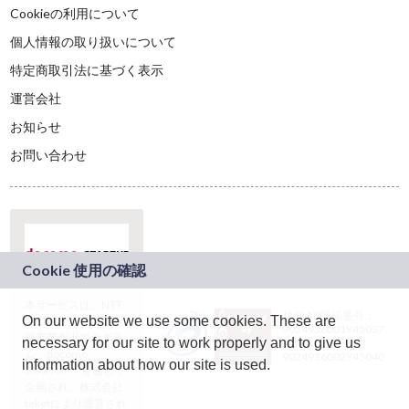
Cookieの利用について
個人情報の取り扱いについて
特定商取引法に基づく表示
運営会社
お知らせ
お問い合わせ
本サービスは、NTT
JASRAC許諾番号：
On our website we use some cookies. These are
ドコモグループの新
9024936001Y45037
規事業創出プログラ
necessary for our site to work properly and to give us
JASRAC許諾番号：
ム「docomo
9024936002Y45040
information about how our site is used.
STARTUP」を通じて
企画され、株式会社
teketにより運営され