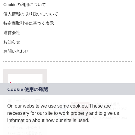
Cookieの利用について
個人情報の取り扱いについて
特定商取引法に基づく表示
運営会社
お知らせ
お問い合わせ
本サービスは、NTT
JASRAC許諾番号：
On our website we use some cookies. These are
ドコモグループの新
9024936001Y45037
規事業創出プログラ
necessary for our site to work properly and to give us
JASRAC許諾番号：
ム「docomo
9024936002Y45040
information about how our site is used.
STARTUP」を通じて
企画され、株式会社
teketにより運営され