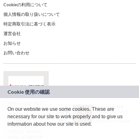
Cookieの利用について
個人情報の取り扱いについて
特定商取引法に基づく表示
運営会社
お知らせ
お問い合わせ
本サービスは、NTT
JASRAC許諾番号：
On our website we use some cookies. These are
ドコモグループの新
9024936001Y45037
規事業創出プログラ
necessary for our site to work properly and to give us
JASRAC許諾番号：
ム「docomo
9024936002Y45040
information about how our site is used.
STARTUP」を通じて
企画され、株式会社
teketにより運営され