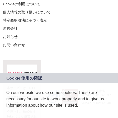
Cookieの利用について
個人情報の取り扱いについて
特定商取引法に基づく表示
運営会社
お知らせ
お問い合わせ
本サービスは、NTT
JASRAC許諾番号：
On our website we use some cookies. These are
ドコモグループの新
9024936001Y45037
規事業創出プログラ
necessary for our site to work properly and to give us
JASRAC許諾番号：
ム「docomo
9024936002Y45040
information about how our site is used.
STARTUP」を通じて
企画され、株式会社
teketにより運営され