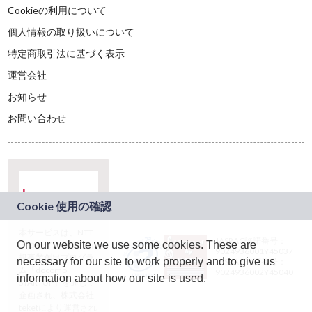
Cookieの利用について
個人情報の取り扱いについて
特定商取引法に基づく表示
運営会社
お知らせ
お問い合わせ
本サービスは、NTT
JASRAC許諾番号：
On our website we use some cookies. These are
ドコモグループの新
9024936001Y45037
規事業創出プログラ
necessary for our site to work properly and to give us
JASRAC許諾番号：
ム「docomo
9024936002Y45040
information about how our site is used.
STARTUP」を通じて
企画され、株式会社
teketにより運営され