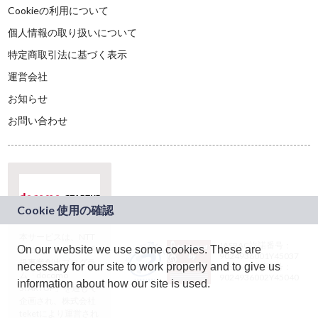
Cookieの利用について
個人情報の取り扱いについて
特定商取引法に基づく表示
運営会社
お知らせ
お問い合わせ
本サービスは、NTT
JASRAC許諾番号：
On our website we use some cookies. These are
ドコモグループの新
9024936001Y45037
規事業創出プログラ
necessary for our site to work properly and to give us
JASRAC許諾番号：
ム「docomo
9024936002Y45040
information about how our site is used.
STARTUP」を通じて
企画され、株式会社
teketにより運営され