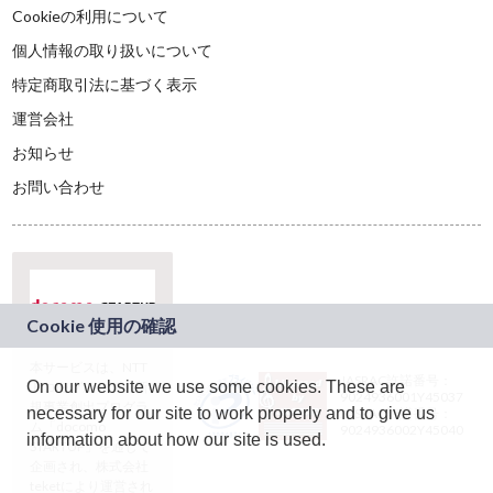
Cookieの利用について
個人情報の取り扱いについて
特定商取引法に基づく表示
運営会社
お知らせ
お問い合わせ
本サービスは、NTT
JASRAC許諾番号：
On our website we use some cookies. These are
ドコモグループの新
9024936001Y45037
規事業創出プログラ
necessary for our site to work properly and to give us
JASRAC許諾番号：
ム「docomo
9024936002Y45040
information about how our site is used.
STARTUP」を通じて
企画され、株式会社
teketにより運営され