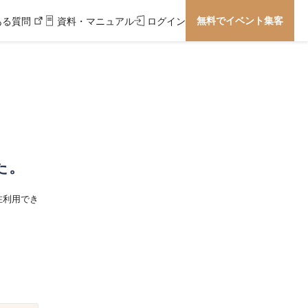
無料でイベント集客
ある質問
資料・マニュアル
ログイン
た。
在利用でき