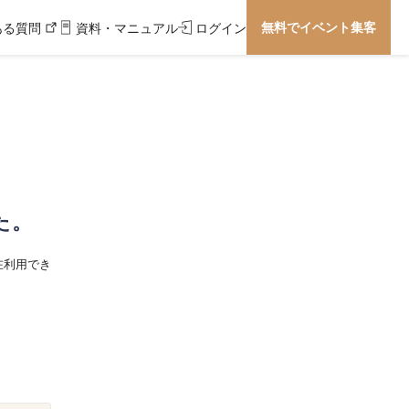
無料でイベント集客
ある質問
資料・マニュアル
ログイン
た。
在利用でき