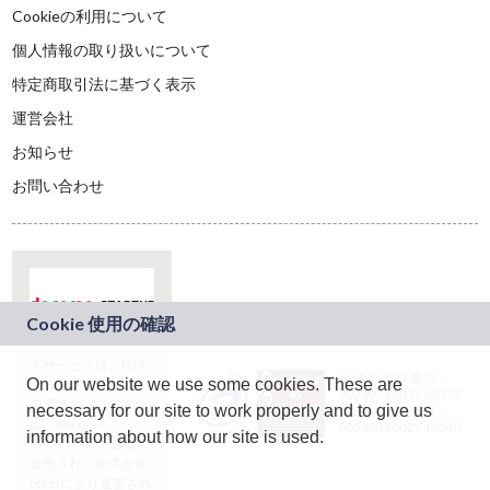
Cookieの利用について
個人情報の取り扱いについて
特定商取引法に基づく表示
運営会社
お知らせ
お問い合わせ
本サービスは、NTT
JASRAC許諾番号：
On our website we use some cookies. These are
ドコモグループの新
9024936001Y45037
規事業創出プログラ
necessary for our site to work properly and to give us
JASRAC許諾番号：
ム「docomo
9024936002Y45040
information about how our site is used.
STARTUP」を通じて
企画され、株式会社
teketにより運営され