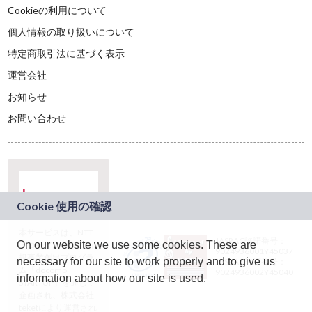
Cookieの利用について
個人情報の取り扱いについて
特定商取引法に基づく表示
運営会社
お知らせ
お問い合わせ
本サービスは、NTT
JASRAC許諾番号：
On our website we use some cookies. These are
ドコモグループの新
9024936001Y45037
規事業創出プログラ
necessary for our site to work properly and to give us
JASRAC許諾番号：
ム「docomo
9024936002Y45040
information about how our site is used.
STARTUP」を通じて
企画され、株式会社
teketにより運営され