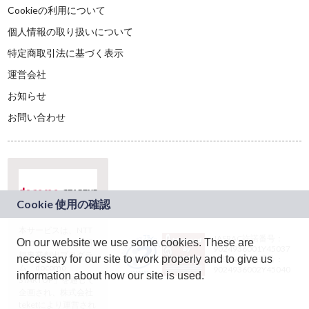
Cookieの利用について
個人情報の取り扱いについて
特定商取引法に基づく表示
運営会社
お知らせ
お問い合わせ
本サービスは、NTT
JASRAC許諾番号：
On our website we use some cookies. These are
ドコモグループの新
9024936001Y45037
規事業創出プログラ
necessary for our site to work properly and to give us
JASRAC許諾番号：
ム「docomo
9024936002Y45040
information about how our site is used.
STARTUP」を通じて
企画され、株式会社
teketにより運営され