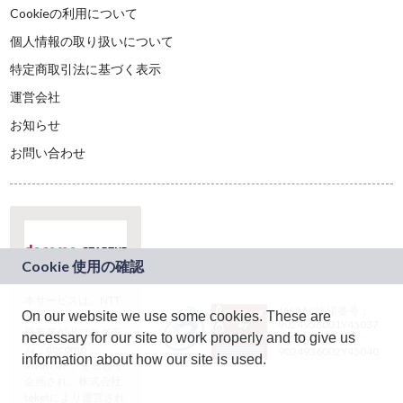
Cookieの利用について
個人情報の取り扱いについて
特定商取引法に基づく表示
運営会社
お知らせ
お問い合わせ
本サービスは、NTT
JASRAC許諾番号：
On our website we use some cookies. These are
ドコモグループの新
9024936001Y45037
規事業創出プログラ
necessary for our site to work properly and to give us
JASRAC許諾番号：
ム「docomo
9024936002Y45040
information about how our site is used.
STARTUP」を通じて
企画され、株式会社
teketにより運営され