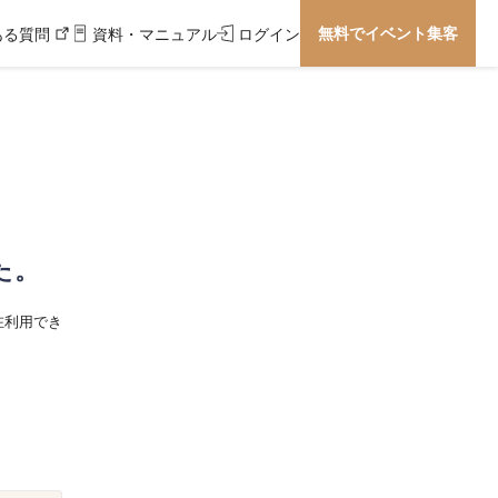
無料でイベント集客
ある質問
資料・マニュアル
ログイン
た。
在利用でき