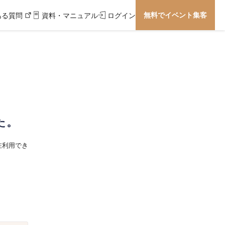
無料でイベント集客
ある質問
資料・マニュアル
ログイン
た。
在利用でき