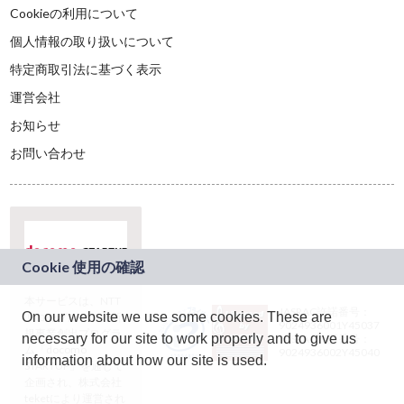
Cookieの利用について
個人情報の取り扱いについて
特定商取引法に基づく表示
運営会社
お知らせ
お問い合わせ
本サービスは、NTT
JASRAC許諾番号：
On our website we use some cookies. These are
ドコモグループの新
9024936001Y45037
規事業創出プログラ
necessary for our site to work properly and to give us
JASRAC許諾番号：
ム「docomo
9024936002Y45040
information about how our site is used.
STARTUP」を通じて
企画され、株式会社
teketにより運営され