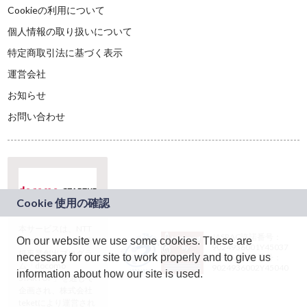
Cookieの利用について
個人情報の取り扱いについて
特定商取引法に基づく表示
運営会社
お知らせ
お問い合わせ
本サービスは、NTT
JASRAC許諾番号：
On our website we use some cookies. These are
ドコモグループの新
9024936001Y45037
規事業創出プログラ
necessary for our site to work properly and to give us
JASRAC許諾番号：
ム「docomo
9024936002Y45040
information about how our site is used.
STARTUP」を通じて
企画され、株式会社
teketにより運営され