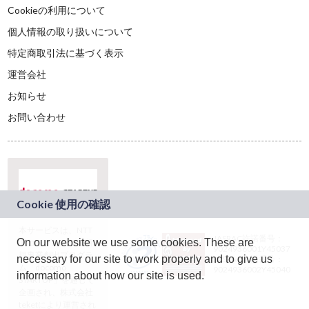
Cookieの利用について
個人情報の取り扱いについて
特定商取引法に基づく表示
運営会社
お知らせ
お問い合わせ
本サービスは、NTT
JASRAC許諾番号：
On our website we use some cookies. These are
ドコモグループの新
9024936001Y45037
規事業創出プログラ
necessary for our site to work properly and to give us
JASRAC許諾番号：
ム「docomo
9024936002Y45040
information about how our site is used.
STARTUP」を通じて
企画され、株式会社
teketにより運営され