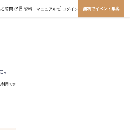
無料でイベント集客
ある質問
資料・マニュアル
ログイン
た。
在利用でき