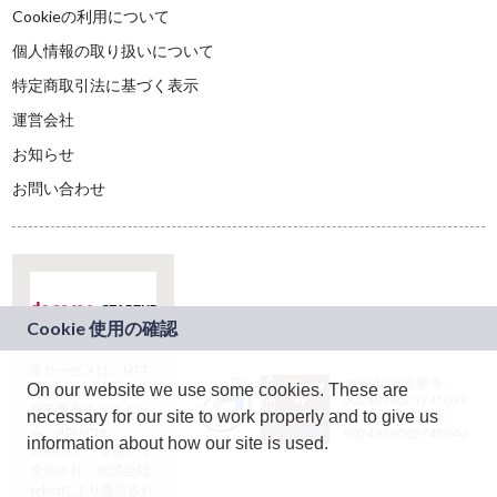
Cookieの利用について
個人情報の取り扱いについて
特定商取引法に基づく表示
運営会社
お知らせ
お問い合わせ
本サービスは、NTT
JASRAC許諾番号：
On our website we use some cookies. These are
ドコモグループの新
9024936001Y45037
規事業創出プログラ
necessary for our site to work properly and to give us
JASRAC許諾番号：
ム「docomo
9024936002Y45040
information about how our site is used.
STARTUP」を通じて
企画され、株式会社
teketにより運営され