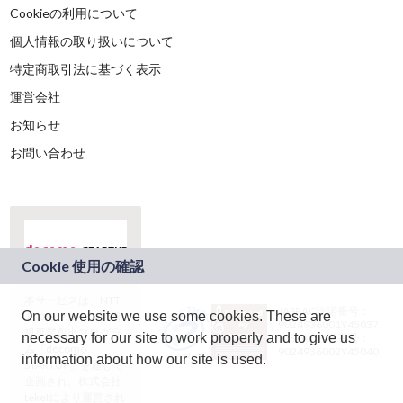
Cookieの利用について
個人情報の取り扱いについて
特定商取引法に基づく表示
運営会社
お知らせ
お問い合わせ
本サービスは、NTT
JASRAC許諾番号：
On our website we use some cookies. These are
ドコモグループの新
9024936001Y45037
規事業創出プログラ
necessary for our site to work properly and to give us
JASRAC許諾番号：
ム「docomo
9024936002Y45040
information about how our site is used.
STARTUP」を通じて
企画され、株式会社
teketにより運営され