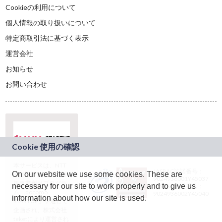
Cookieの利用について
個人情報の取り扱いについて
特定商取引法に基づく表示
運営会社
お知らせ
お問い合わせ
本サービスは、NTT
JASRAC許諾番号：
On our website we use some cookies. These are
ドコモグループの新
9024936001Y45037
規事業創出プログラ
necessary for our site to work properly and to give us
JASRAC許諾番号：
ム「docomo
9024936002Y45040
information about how our site is used.
STARTUP」を通じて
企画され、株式会社
teketにより運営され