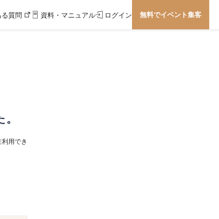
無料でイベント集客
ある質問
資料・マニュアル
ログイン
た。
在利用でき