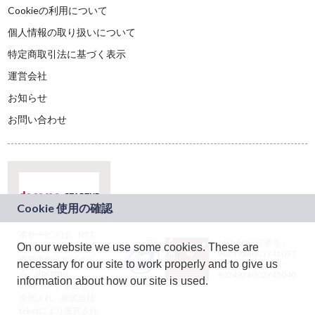
Cookieの利用について
個人情報の取り扱いについて
特定商取引法に基づく表示
運営会社
お知らせ
お問い合わせ
本サービスは、NTT
JASRAC許諾番号：
On our website we use some cookies. These are
ドコモグループの新
9024936001Y45037
規事業創出プログラ
necessary for our site to work properly and to give us
JASRAC許諾番号：
ム「docomo
9024936002Y45040
information about how our site is used.
STARTUP」を通じて
企画され、株式会社
teketにより運営され