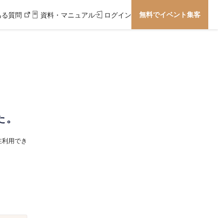
無料でイベント集客
ある質問
資料・マニュアル
ログイン
た。
在利用でき