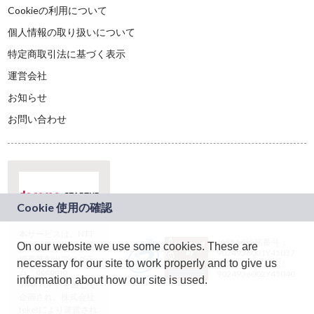
Cookieの利用について
個人情報の取り扱いについて
特定商取引法に基づく表示
運営会社
お知らせ
お問い合わせ
本サービスは、NTT
JASRAC許諾番号：
On our website we use some cookies. These are
ドコモグループの新
9024936001Y45037
規事業創出プログラ
necessary for our site to work properly and to give us
JASRAC許諾番号：
ム「docomo
9024936002Y45040
information about how our site is used.
STARTUP」を通じて
企画され、株式会社
teketにより運営され