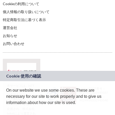
Cookieの利用について
個人情報の取り扱いについて
特定商取引法に基づく表示
運営会社
お知らせ
お問い合わせ
本サービスは、NTT
JASRAC許諾番号：
On our website we use some cookies. These are
ドコモグループの新
9024936001Y45037
規事業創出プログラ
necessary for our site to work properly and to give us
JASRAC許諾番号：
ム「docomo
9024936002Y45040
information about how our site is used.
STARTUP」を通じて
企画され、株式会社
teketにより運営され