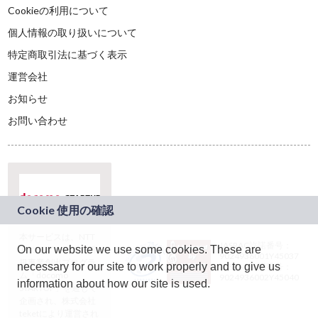
Cookieの利用について
個人情報の取り扱いについて
特定商取引法に基づく表示
運営会社
お知らせ
お問い合わせ
本サービスは、NTT
JASRAC許諾番号：
On our website we use some cookies. These are
ドコモグループの新
9024936001Y45037
規事業創出プログラ
necessary for our site to work properly and to give us
JASRAC許諾番号：
ム「docomo
9024936002Y45040
information about how our site is used.
STARTUP」を通じて
企画され、株式会社
teketにより運営され